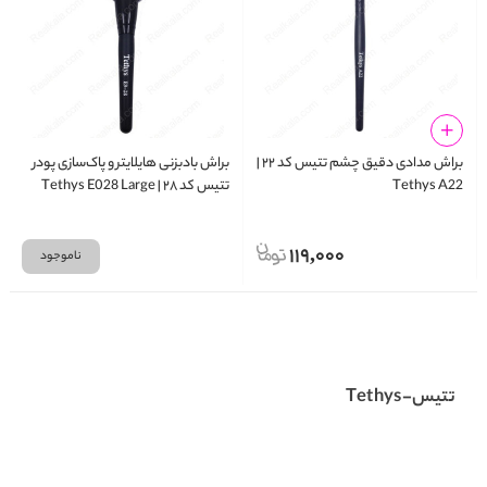
براش مدادی دقیق چشم تتیس کد ۲۲ |
براش بادبزنی هایلایتر و پاک‌سازی پودر
Tethys A22
تتیس کد ۲۸ | Tethys E028 Large
Fan Brush
119,000
ناموجود
تتیس-Tethys