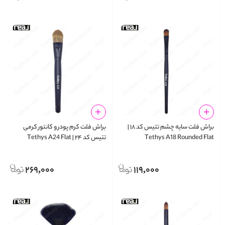
براش فلت سایه چشم تتیس کد ۱۸ |
براش فلت کرم‌ پودر و کانتور کرمی
Tethys A18 Rounded Flat
تتیس کد ۲۴ | Tethys A24 Flat
Foundation Brush
Eyeshadow Brush
269,000
119,000