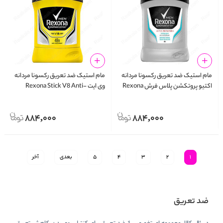
مام استیک ضد تعریق رکسونا مردانه
مام استیک ضد تعریق رکسونا مردانه
اکتیو پروتکشن پلاس فرش Rexona
وی ایت Rexona Stick V8 Anti-
Perspirant
Stick Active Protection+ Fresh
884,000
884,000
1
2
3
4
5
بعدی
آخر
ضد تعریق