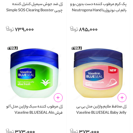
پک کرم مرطوب کننده دست بدون بو و
ژل ضد جوش سیمپل کنترل کننده
بالم لب نوتروژینا Neutrogena Hand
چربی Simple SOS Clearing Booster
25ml
Cream & Lip Blam Pack
739,000
895,000
ژل محافظ ملایم وازلین مدل بی بی
ژل مرطوب‌ کننده سبک وازلین مدل آلو
Vaseline BLUESEAL Baby Jelly
فرش Vaseline BLUESEAL Alo
Fresh 100ml
100ml
373,000
373,000