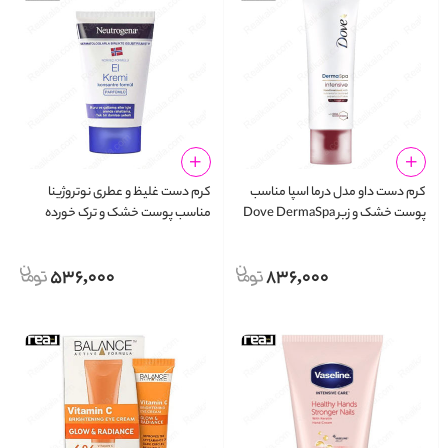
کرم دست داو مدل درما اسپا مناسب
کرم دست غلیظ و عطری نوتروژینا
پوست خشک و زبر Dove DermaSpa
مناسب پوست خشک و ترک‌ خورده
Neutrogena El Kremi 50ml
Intensive Hand Cream
536,000
836,000