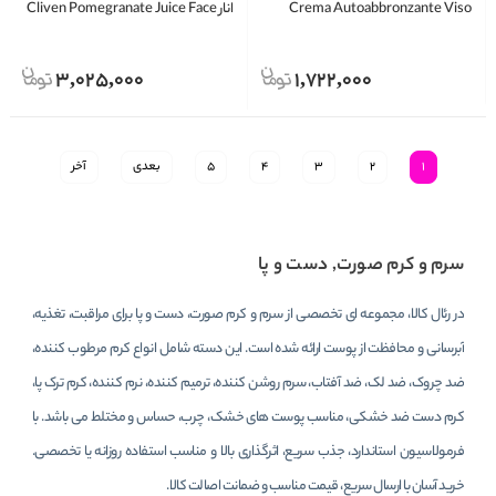
Crema Autoabbronzante Viso
انار Cliven Pomegranate Juice Face
Cream 300ml
75ml
3,025,000
1,722,000
1
2
3
4
5
بعدی
آخر
سرم و کرم صورت, دست و پا
در رئال کالا، مجموعه ای تخصصی از سرم و کرم صورت، دست و پا برای مراقبت، تغذیه،
آبرسانی و محافظت از پوست ارائه شده است. این دسته شامل انواع کرم مرطوب کننده،
ضد چروک، ضد لک، ضد آفتاب، سرم روشن کننده، ترمیم کننده، نرم کننده، کرم ترک پا،
کرم دست ضد خشکی، مناسب پوست های خشک، چرب، حساس و مختلط می باشد. با
فرمولاسیون استاندارد، جذب سریع، اثرگذاری بالا و مناسب استفاده روزانه یا تخصصی.
خرید آسان با ارسال سریع، قیمت مناسب و ضمانت اصالت کالا.