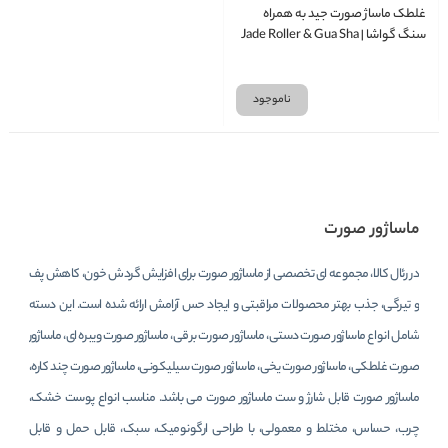
غلطک ماساژ صورت جید به همراه
سنگ گواشا | Jade Roller & Gua Sha
ناموجود
ماساژور صورت
در رئال کالا، مجموعه ای تخصصی از ماساژور صورت برای افزایش گردش خون، کاهش پف
و تیرگی، جذب بهتر محصولات مراقبتی و ایجاد حس آرامش ارائه شده است. این دسته
شامل انواع ماساژور صورت دستی، ماساژور صورت برقی، ماساژور صورت ویبره ای، ماساژور
صورت غلطکی، ماساژور صورت یخی، ماساژور صورت سیلیکونی، ماساژور صورت چند کاره،
ماساژور صورت قابل شارژ و ست ماساژور صورت می‌ باشد. مناسب انواع پوست خشک،
چرب، حساس، مختلط و معمولی، با طراحی ارگونومیک، سبک، قابل حمل و قابل