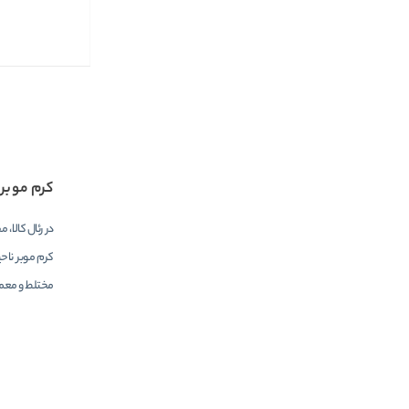
کرم موبر
در رئال کالا
کرم موبر ناح
مختلط و معمول