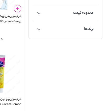
محدوده قیمت
کرم موبر بدن و
پوست
ream Sensetive
برند ها
Skin 100ml
00
r Cream Lemon