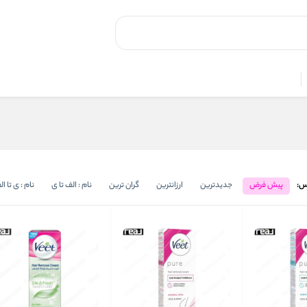
س:
پیش فرض
جدیدترین
ارزانترین
گران ترین
نام : الف تا ی
نام : ی تا ا