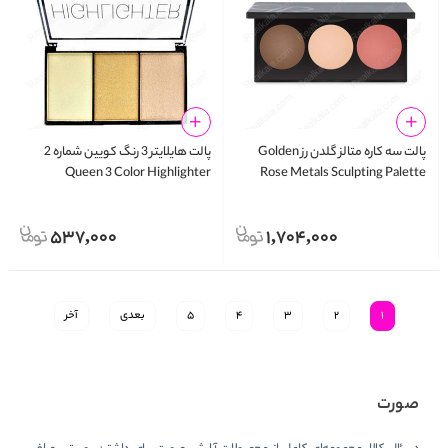
پالت سه کاره متالز گلدن رز Golden
پالت هایلایتر 3 رنگ کویین شماره 2
Queen 3 Color Highlighter
Rose Metals Sculpting Palette
Powder
537,000
1,704,000
1
2
3
4
5
بعدی
آخر
صورت