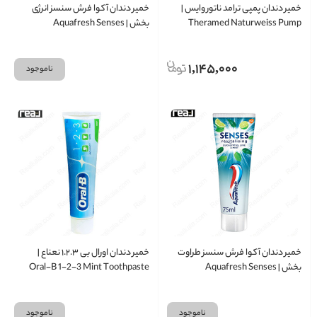
خمیر دندان پمپی ترامد ناتور وایس |
خمیر دندان آکوا فرش سنسز انرژی‌
Theramed Naturweiss Pump
بخش | Aquafresh Senses
Energising Toothpaste 75ml
Toothpaste 100ml
1,145,000
ناموجود
خمیر دندان آکوا فرش سنسز طراوت‌
خمیر دندان اورال بی ۱.۲.۳ نعناع |
بخش | Aquafresh Senses
Oral-B 1-2-3 Mint Toothpaste
100ml
Revitalising Toothpaste 75ml
ناموجود
ناموجود