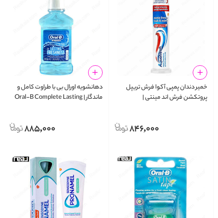
خمیر دندان پمپی آکوا فرش تریپل
دهانشویه اورال‌ بی با طراوت کامل و
پروتکشن فرش اند مینتی |
ماندگار | Oral-B Complete Lasting
Freshness Mouthwash 250ml
Aquafresh Triple Protection Fresh
& Minty Pump Toothpaste 100ml
885,000
846,000