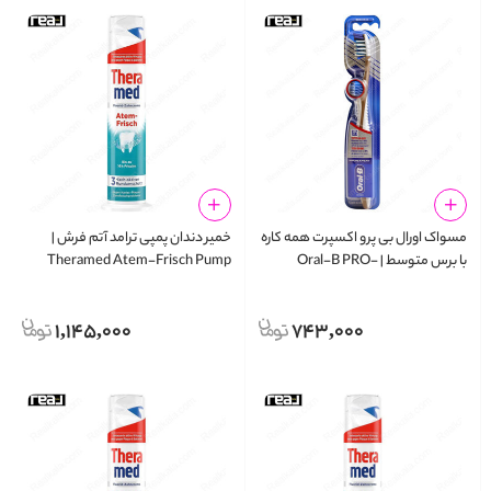
مسواک اورال‌ بی پرو اکسپرت همه‌ کاره
خمیر دندان پمپی ترامد آتم‌ فرش |
با برس متوسط | Oral-B PRO-
Theramed Atem-Frisch Pump
Toothpaste 100ml
EXPERT All-in-One Medium 35
1,145,000
743,000