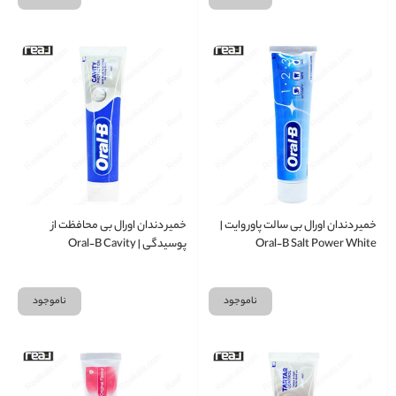
خمیر دندان اورال بی سالت پاور وایت |
خمیر دندان اورال بی محافظت از
Oral‑B Salt Power White
پوسیدگی | Oral‑B Cavity
Protection Toothpaste 100ml
Toothpaste 100ml
ناموجود
ناموجود