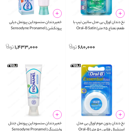
نخ دندان اورال بی مدل ساتین تیپ با
خمیر دندان سنسوداین پرونمل دیلی
طعم نعناع ۲۵ متر | Oral‑B Satin
پروتکشن | Sensodyne Pronamel
Daily Protection Toothpaste 75ml
Tape Mint 25m
1,433,000
680,000
نخ دندان بدون موم اورال بی مدل
خمیر دندان سنسوداین پرونمل جنتل
اسنشیال فلاس ۵۰ متر | Oral‑B
وایتنینگ | Sensodyne Pronamel