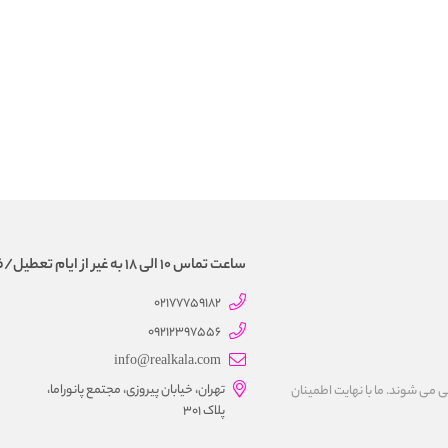
ساعت تماس 10 الی 18 به غیر از ایام تعطیل/فروش و تحویل حضوری نداریم
02177759182
09212397556
info@realkala.com
تهران، خیابان پیروزی، مجتمع پانوراما،
 می شوند. ما با نهايت اطمينان
پلاک 301