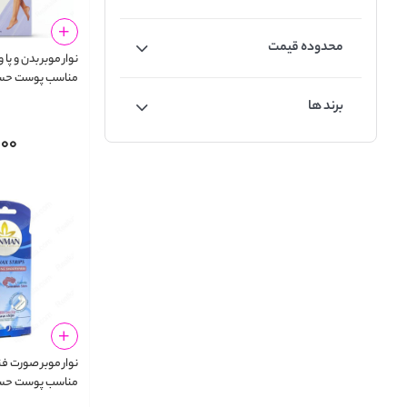
محدوده قیمت
l Sensitive Skin
برند ها
000
trips Sensetive