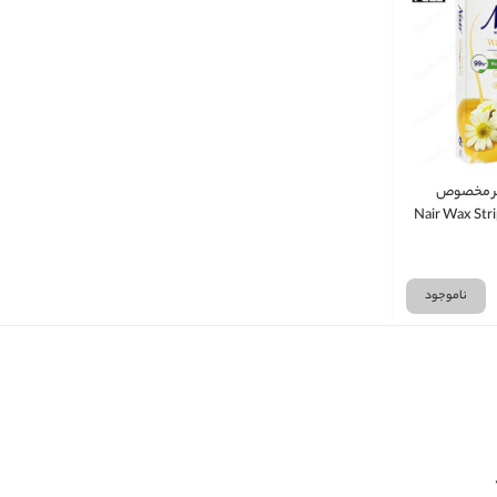
نیر مخصوص
 حساس Nair Wax Strips
Face Fo
ناموجود