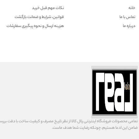
خانه
نکات مهم قبل خرید
تماس با ما
قوانین، شرایط و ضمانت بازگشت
درباره ما
هزينه ارسال و نحوه پیگیری سفارشات
تمامى محصولات فروشگاه اينترنتى رئال كالا از نظر تاریخ مصرف و كيفيت ساخت با دقت بررسى
ضامن اين ادعا هستيم، چونكه رضايت شما هدف ماست.