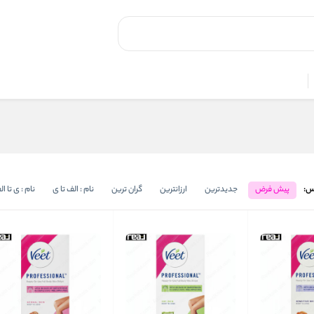
س:
پیش فرض
جدیدترین
ارزانترین
گران ترین
نام : الف تا ی
نام : ی تا ا