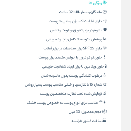
🌟 ویژگی ها
🕒 ماندگاری بسیار بالا تا 32 ساعت
💨 دارای قابلیت اکسیژن رسانی به پوست
🛡️ مقاوم در برابر تعریق، رطوبت و تماس
💫 پوشش متوسط تا کامل با جلوه طبیعی
🌞 دارای SPF 25 برای محافظت در برابر آفتاب
💊 حاوی توکوفرول با خواص متعدد برای پوست
🧪 حاوی ویتامین C برای ایجاد شفافیت طبیعی
💧مرطوب کنندگی پوست بدون ماسیده شدن
🎨 شماره 15 با تناژ سرد و خنثی مناسب پوست بسیار روشن
🔬 آزمایش شده تحت نظارت متخصصین پوست
👩‍🦰 مناسب برای انواع پوست به خصوص پوست خشک
📦 حجم محصول: 30 میل
🏭 ساخت کشور: فرانسه