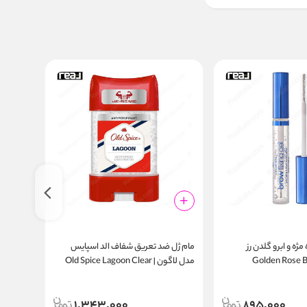
ه و ابرو گلدن رز
مام ژل ضد تعریق شفاف الد اسپایس
بالم لب 
Golden Rose B
مدل لاگون | Old Spice Lagoon Clear
nal 20g
Gel Deodorant 70ml
1,343,000
895,000