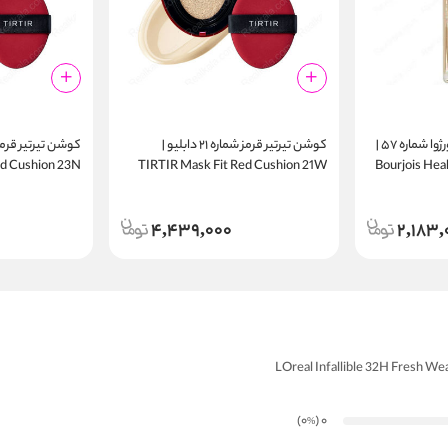
کرم پودر هلثی میکس بورژوا شماره ۵۷ |
کوشن تیرتیر قرمز شماره ۲۱ دابلیو |
ed Cushion 23N
TIRTIR Mask Fit Red Cushion 21W
Bourjois Hea
4,439,000
2,183,
)
(0
0
%