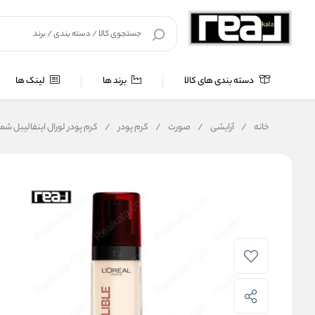
دسته بندی های کالا
برند ها
لینک ها
خانه
/
آرایشی
/
صورت
/
کرم پودر
/
کرم پودر لورال اینفالیبل شماره ۱۵ ماندگاری ۳۲ ساعته fallible 32H Fresh Wear Foundation Porcelain