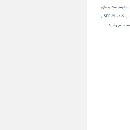
عریق، رطوبت و تماس مقاوم است و برای
استفاده روزانه، محیط های کاری و موقعیت های پرتحرک بسیار مناسب است. ترکیب توکوفرول (ویتامین E) و ویتامین C به شفافیت، لطافت و محافظت از پوست کمک می کند و SPF 25 از