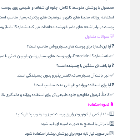
پوست در برابر اشعه های مضر خورشید محافظت می کند. شماره 15 با تناژ روشن خنثی برای آرایش های مینیمال، پوست های حساس و جلوه های طبیعی انتخابی عالی محسوب می شود.
💡
سوالات متداول
❓ آیا این شماره برای پوست های بسیار روشن مناسب است؟
✅ بله، شماره 15 Porcelain برای پوست های بسیار روشن با زیرتن خنثی یا صورتی طراحی شده است.
❓ آیا بافت آن سنگین یا چسبنده است؟
✅ خیر، بافت آن بسیار سبک، تنفس‌پذیر و بدون چسبندگی است.
❓ آیا برای استفاده روزانه و طولانی مدت مناسب است؟
✅ کاملاً، فرمول مقاوم و جلوه طبیعی آن برای استفاده روزانه و ماندگاری بال
🧴 نحوه استفاده
1️⃣ مقدار کمی از کرم پودر را روی پوست تمیز و مرطوب پخش کنید
2️⃣ با براش یا اسفنج به صورت ضربه ای فید شود
3️⃣ در صورت نیاز لایه دوم برای پوشش بیشتر استفاده شود