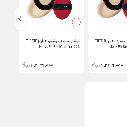
کوشن تیرتیر قرمز شماره ۲۳ ان | TIRTIR
کوشن تیرتیر قرمز شماره ۲۲ ان | TIRTIR
ion 24W
Mask Fit Red Cushion 22N
Mask Fit R
4,439,000
4,439,000
کرم پودر لورال اینفالیبل شماره ۱۵
ماندگاری ۳۲ ساعته LOreal
Infallible 32H Fresh Wear
3,581,000
Foundation Porcelain
قیمت:
تومان