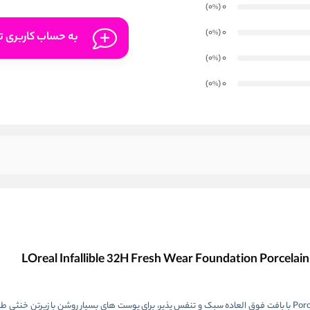
)
(0
0
%
)
(0
0
%
به حساب کاربری تا
)
(0
0
%
)
(0
0
%
کرم پودر L'Oréal Paris مدل Infallible 32H Fresh Wear شماره 15 Porcelain با بافت فوق‌ العاده سبک و تنفس‌ پذیر، برای پوست های بسیار روشن ب