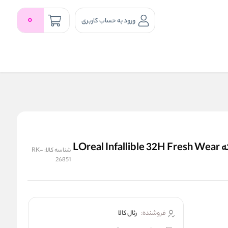
0
ورود به حساب کاربری
کرم پودر لورال اینفالیبل شماره ۱۵ ماندگاری ۳۲ ساعته LOreal Infallible 32H Fresh Wear
شناسه کالا:
RK-
26851
فروشنده:
رئال كالا