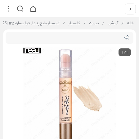
خانه
/
آرایشی
/
صورت
/
کانسیلر
/
کانسیلر مایع پد دار جوا شماره ۱۲۵ | JOAH Dark Circle Concealer 125
1
/
1