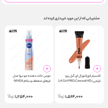
مشتریانی که از این مورد خریداری کرده اند
کانسیلر کورکتور ال ای گرل پرو
موس حالت‌ دهنده مو نیوا مدل
ت
نارنجی | LA Girl PRO.Conceal HD
فرهای منعطف و سالم NIVEA
r
l
Flexible Curls & Care Styling
High Definition GC990 Orange
Mousse 150ml
1,254,000
1,564,000