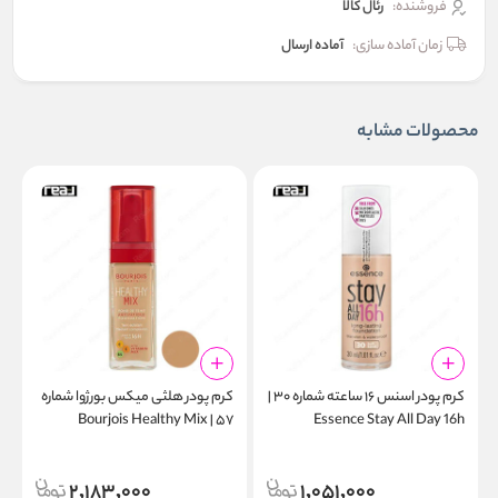
فروشنده:
رئال كالا
زمان آماده سازی:
آماده ارسال
محصولات مشابه
کرم پودر اسنس ۱۶ ساعته شماره ۳۰ |
کرم پودر هلثی میکس بورژوا شماره
n
۵۷ | Bourjois Healthy Mix
Essence Stay All Day 16h
W
Foundation 57 Bronze
Foundation Long Lasting 30
Soft Sand
2,183,000
1,051,000