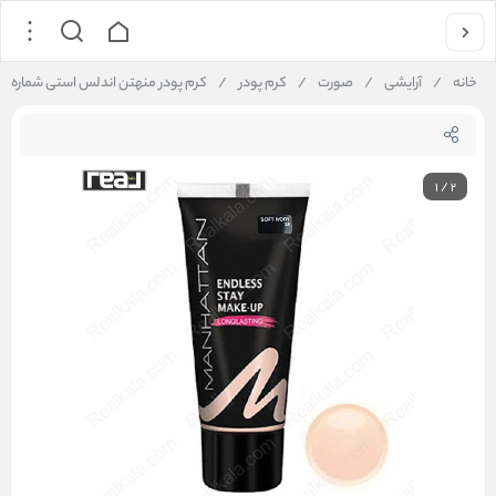
خانه
/
آرایشی
/
صورت
/
کرم پودر
/
کرم پودر منهتن اندلس استی شماره 58 Manhattan Endless Stay
1
/
2