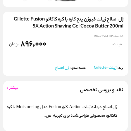
ژل اصلاح ژیلت فیوژن پنج کاره با کره کاکائو Gillette Fusion
5X Action Shaving Gel Cocoa Butter 200ml
شناسه کالا:
RK-27561
896,000
تومان
قیمت:
ژیلت-Gillette
ژل اصلاح
برند:
دسته بندی:
بیشتر
نقد و بررسی تخصصی
ژل اصلاح مردانه ژیلت Fusion 5X Action مدل Moisturising با کره
کاکائو، محصولی طراحی‌شده برای تجربه اص...