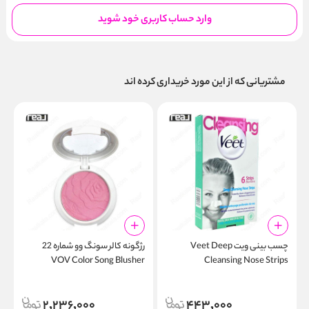
وارد حساب کاربری خود شوید
مشتریانی که از این مورد خریداری کرده اند
چسب بینی ویت Veet Deep
رژگونه کالر سونگ وو شماره 22
VOV Color Song Blusher
Cleansing Nose Strips
r
2,236,000
443,000