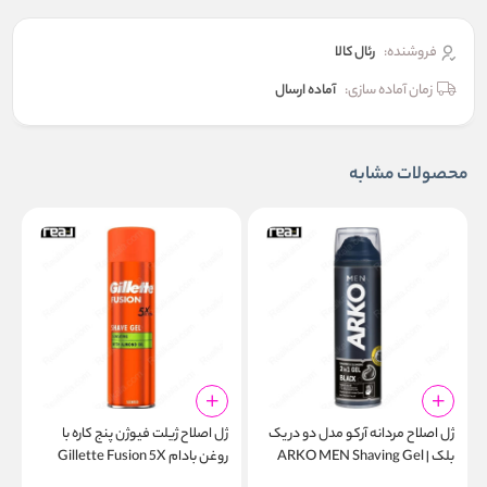
فروشنده:
رئال كالا
زمان آماده سازی:
آماده ارسال
محصولات مشابه
ژل اصلاح مردانه آرکو مدل دو در یک
ژل اصلاح ژیلت فیوژن پنج کاره با
ژ
بلک | ARKO MEN Shaving Gel
روغن بادام Gillette Fusion 5X
e
Action Shaving Gel Almond Oil
2In1 Black 200ml