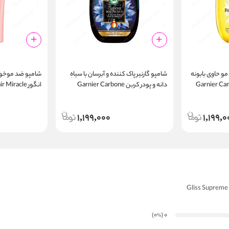
مو حاوی بابونه
شامپو گارنیر پاک کننده و آبرسان با سیاه
شامپو ضد موخور
Garnier Cam
دانه و پودر کربن Garnier Carbone
انگور Miracle
hampoo 500ml
Magnetico Shampoo 300ml
1,199,000
1,199,0
)
(0
0
%