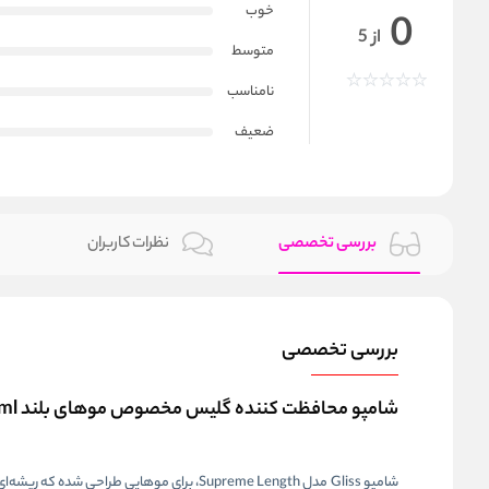
خوب
0
از 5
متوسط
نامناسب
ضعیف
بررسی تخصصی
نظرات کاربران
بررسی تخصصی
شامپو محافظت‌ کننده گلیس مخصوص موهای بلند Gliss Supreme Length Shampoo 500ml
شامپو Gliss مدل Supreme Length، برای موها