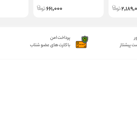
661,000
2,189,
ر
پرداخت امن
ت پیشتاز
با کارت های عضو شتاب