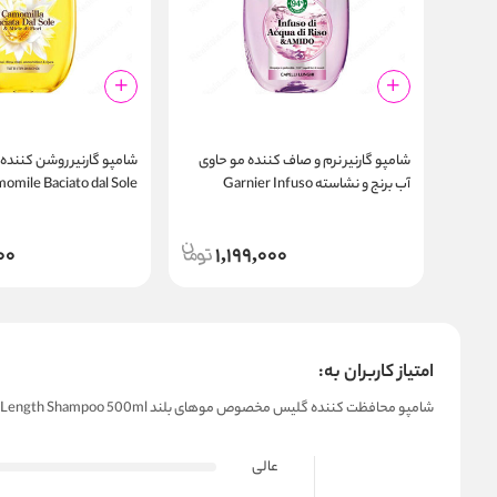
شامپو گارنیر نرم و صاف کننده مو حاوی
شامپو گارنیر روشن کننده 
آب برنج و نشاسته Garnier Infuso
omile Baciato dal Sole
Shampoo 300ml
Acqua di Riso e Amidi Shampoo
300ml
00
1,199,000
امتیاز کاربران به:
شامپو محافظت‌ کننده گلیس مخصوص موهای بلند Gliss Supreme Length Shampoo 500ml
عالی