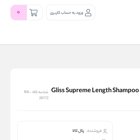
0
ورود به حساب کاربری
شامپو محافظت‌ کننده گلیس مخصوص موهای بلند Gliss Supreme Length Shampoo
شناسه کالا:
RK-
28172
فروشنده:
رئال كالا