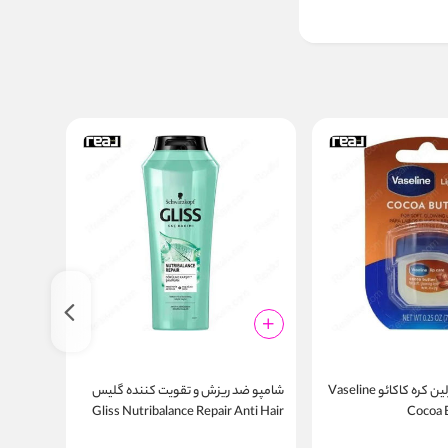
بالم لب کارتی وازلین کره کاکائو Vaseline
شامپو ضد ریزش و تقویت‌ کننده گلیس
شامپو م
o 500ml
Gliss Nutribalance Repair Anti Hair
Cocoa B
Fall Shampoo 500ml