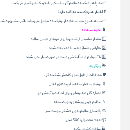
✅ نه، پایه پاک‌کننده ملایم آن از خشکی یا تحریک جلوگیری می‌کند.
❓
آیا نیاز به نرم‌کننده جداگانه دارد؟
✅ بسته به نوع مو، استفاده از نرم‌کننده مکمل می‌تواند تأثیر بیشتری داشت
🧴
نحوه استفاده
1️⃣ مقدار مناسبی از شامپو را روی موهای خیس بمالید
2️⃣ به‌آرامی ماساژ دهید تا کف ایجاد شود
3️⃣ با آب ولرم کاملاً آبکشی کنید؛ در صورت نیاز تکرار شود
🌟
ویژگی‌ها
🛡️ محافظت از طول مو و کاهش شکنندگی
🧬 ترمیم ساختار ساقه با لیپیدهای فعال
🌸 عصاره گل صدتومانی برای لطافت و آرامش مو
💧 تنظیم چربی ریشه و رطوبت ساقه
🧼 پاک‌سازی ملایم بدون خشکی پوست سر
📦 حجم محصول: 500 میل
🏭 ساخت کشور: ترکیه