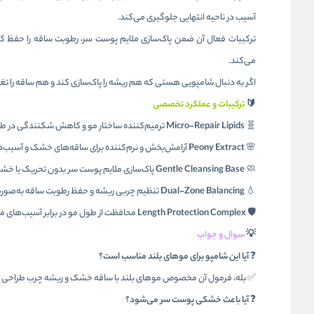
آسیب در ناحیه انتهایی جلوگیری می‌کند.
ترکیبات فعال آن ضمن پاک‌سازی ملایم پوست سر، رطوبت ساقه را حفظ کرد
می‌کند.
اگر به دنبال شامپویی هستی که هم ریشه را پاک‌سازی کند و هم ساقه را تغذیه و محافظت کند، مدل Supreme Length از
🔰
ترکیبات و عملکرد تخصصی
🧬
Micro-Repair Lipids
ترمیم‌کننده ساختار مو و کاهش شکنندگی در ط
🌸
Peony Extract
آرامش‌بخش و نرم‌کننده برای ساقه‌های خشک و آسیب‌د
🧼
Gentle Cleansing Base
پاک‌سازی ملایم پوست سر بدون تحریک یا خ
💧
Dual-Zone Balancing
تنظیم چربی ریشه و حفظ رطوبت ساقه به‌صورت
🛡️
Length Protection Complex
محافظت از طول مو در برابر آسیب‌های م
💡
سوال و جواب
❓
آیا این شامپو برای موهای بلند مناسب است؟
✅ بله، فرمول آن مخصوص موهای بلند با ساقه خشک و ریشه چرب طراحی 
❓
آیا باعث خشکی پوست سر می‌شود؟