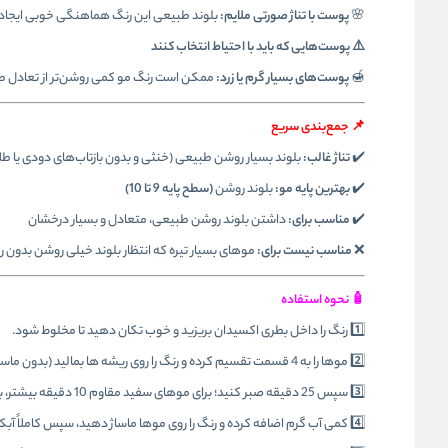
🌸
پوست با تناژ صورتی ملایم:
بلوند طبیعی این رنگ هماهنگی خوبی ایجاد 
⚠️ پوست‌هایی که باید با احتیاط انتخاب کنند
🍯
پوست‌های بسیار گرم یا زرد:
ممکن است رنگ مو کمی روشن‌تر از تعادل ط
📌 جمع‌بندی سریع
✔️
تناژ غالب:
بلوند بسیار روشن طبیعی (خنثی و بدون بازتاب‌های دودی یا طلای
✔️
بهترین پایه مو:
بلوند روشن
(سطح پایه 9 تا 10)
✔️
مناسب برای:
داشتن بلوند روشن طبیعی، متعادل و بسیار درخشان
❌
مناسب نیست برای:
موهای بسیار تیره که انتظار بلوند خیلی روشن بدون ر
🧴 نحوه استفاده
1️⃣ رنگ را داخل بطری اکسیدان بریزید و خوب تکان دهید تا مخلوط شود.
2️⃣ موها را به 4 قسمت تقسیم کرده و رنگ را روی ریشه‌ ها بمالید (بدون ماساژ روی پوست سر).
3️⃣ سپس 25 دقیقه صبر کنید؛ برای موهای سفید مقاوم 10 دقیقه بیشتر، برای رنگ‌ های روشن 20 دقیقه اضافه شود.
4️⃣ کمی آب گرم اضافه کرده و رنگ را روی موها ماساژ دهید، سپس کاملاً آبکشی کنید.