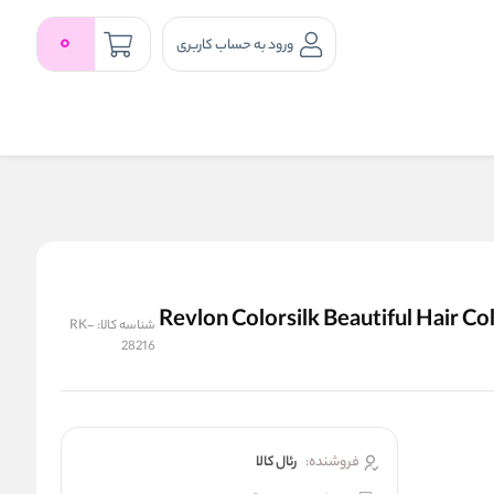
0
ورود به حساب کاربری
آمونیاک رولون شماره ۰۴ Revlon Colorsilk Beautiful Hair Color Ultra
شناسه کالا:
RK-
28216
فروشنده:
رئال كالا