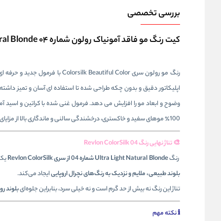
بررسی تخصصی
کیت رنگ مو فاقد آمونیاک رولون شماره ۰۴ Revlon Colorsilk Beautiful Hair Color Ultra Light Natural Blonde
رنگ مو رولون سری Beautiful Color
وضوح و ابعاد مو را افزایش می‌ دهد. فرمول غنی‌ شده با کراتین و اسید آ
100٪ موهای سفید و خاکستری، درخشندگی سالنی و ماندگاری بالا از مزایای اصلی این رنگ مو است. پس از هر بار استفاده، موها ابریشمی‌ تر، سالم‌ تر و براق‌ تر از قبل خواهند بود.
🎨 تناژ نهایی رنگ Revlon ColorSilk 04
رنگ
Ultra Light Natural Blonde شماره 04 از سری Revlon ColorSilk
یک 
بلوند طبیعی، ملایم و نزدیک به رنگ‌های نچرال اروپایی
ایجاد می‌کند.
تناژ این رنگ نه بیش از حد گرم است و نه خیلی سرد، بنابراین جلوه‌ای
بلوند ر
ℹ️ نکته مهم