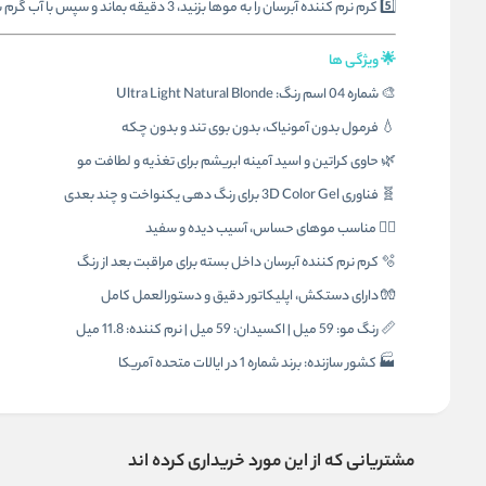
5️⃣ کرم نرم‌ کننده آبرسان را به موها بزنید، 3 دقیقه بماند و سپس با آب گرم بشویید.
🌟 ویژگی ها
🎨 شماره 04 اسم رنگ: Ultra Light Natural Blonde
💧 فرمول بدون آمونیاک، بدون بوی تند و بدون چکه
🌿 حاوی کراتین و اسید آمینه ابریشم برای تغذیه و لطافت مو
🧬 فناوری 3D Color Gel برای رنگ‌ دهی یکنواخت و چند بعدی
🧖‍♀️ مناسب موهای حساس، آسیب‌ دیده و سفید
🫧 کرم نرم‌ کننده آبرسان داخل بسته برای مراقبت بعد از رنگ
🧤 دارای دستکش، اپلیکاتور دقیق و دستورالعمل کامل
📏 رنگ مو: 59 میل | اکسیدان: 59 میل | نرم‌ کننده: 11.8 میل
🏭 کشور سازنده: برند شماره 1 در ایالات متحده آمریکا
مشتریانی که از این مورد خریداری کرده اند