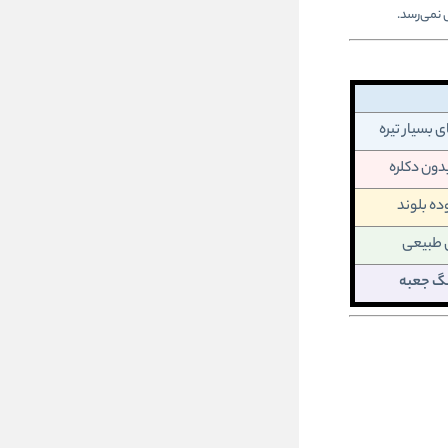
 نمی‌رسد.
 بسیار تیره
دون دکلره
ده بلوند
 طبیعی
رنگ جعبه