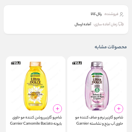
فروشنده:
رئال كالا
زمان آماده سازی:
آماده ارسال
محصولات مشابه
شامپو گارنیر نرم و صاف کننده مو
شامپو گارنیر روشن کننده مو حاوی
ش
حاوی آب برنج و نشاسته Garnier
بابونه Garnier Camomile Baciato
o
dal Sole Shampoo 300ml
Infuso Acqua di Riso e Amidi