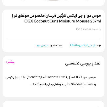
موس مو او جی ایکس نارگیل آبرسان مخصوص موهای فر |
OGX Coconut Curls Moisture Mousse 237ml
شناسه کالا:
RK-28446
او جی ایکس-OGX
موس مو
برند:
,
دسته بندی:
بیشتر
نقد و بررسی تخصصی
موس مو OGX مدل Quenching + Coconut Curls با فرمول کرمی
و فاقد سولفات، انتخابی حرفه‌ ای برای تقویت حا...