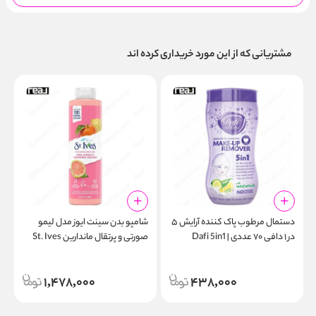
مشتریانی که از این مورد خریداری کرده اند
دستمال مرطوب پاک کننده آرایش ۵
شامپو بدن سینت ایوز مدل لیمو
ش
در ۱ دافی ۷۰ عددی | Dafi 5in1
صورتی و پرتقال ماندارین St. Ives
l
Body Wash Pink Lemon &
Make-up Remover Wipes
Mandarin Orange 650ml
70pcs
1,478,000
438,000