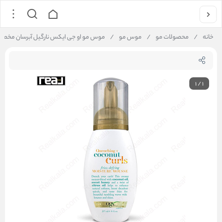
خانه
/
محصولات مو
/
موس مو
/
موس مو او جی ایکس نارگیل آبرسان مخصوص موهای فر | ure Mousse 237ml
1
/
1