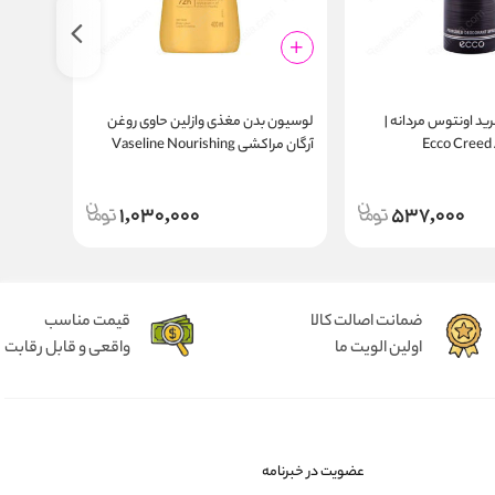
ید اونتوس مردانه |
لوسیون بدن مغذی وازلین حاوی روغن
مام ضد 
Ecco Creed
آرگان مراکشی Vaseline Nourishing
 Active
Moroccan Argan Oil 400ml
Fresh
1,030,000
537,000
ضمانت اصالت کالا
قیمت مناسب
اولین الویت ما
واقعی و قابل رقابت
عضویت در خبرنامه