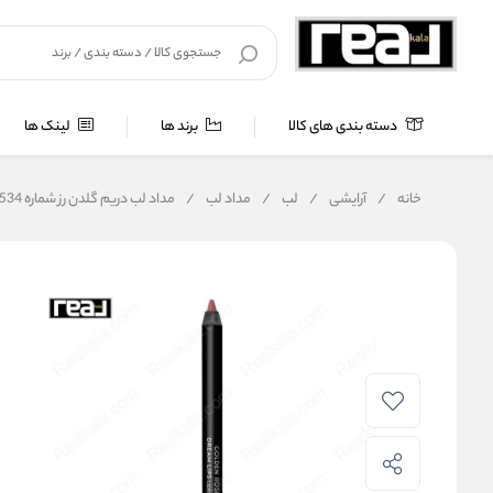
دسته بندی های کالا
برند ها
لینک ها
خانه
/
آرایشی
/
لب
/
مداد لب
/
مداد لب دریم گلدن رز شماره 534 Golden Rose Dream Lips Lipliner