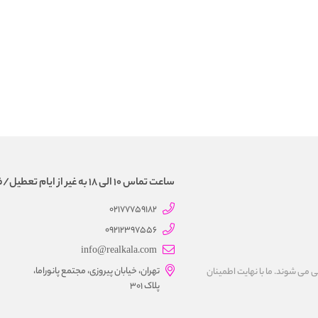
ساعت تماس 10 الی 18 به غیر از ایام تعطیل/فروش و تحویل حضوری نداریم
02177759182
09212397556
info@realkala.com
تهران، خیابان پیروزی، مجتمع پانوراما،
 می شوند. ما با نهايت اطمينان
پلاک 301