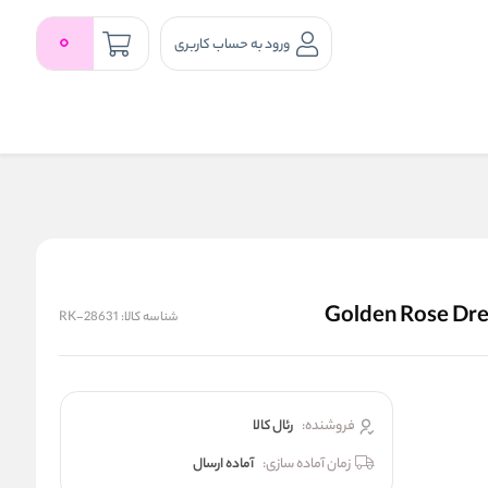
0
ورود به حساب کاربری
شناسه کالا:
RK-28631
فروشنده:
رئال كالا
زمان آماده سازی:
آماده ارسال