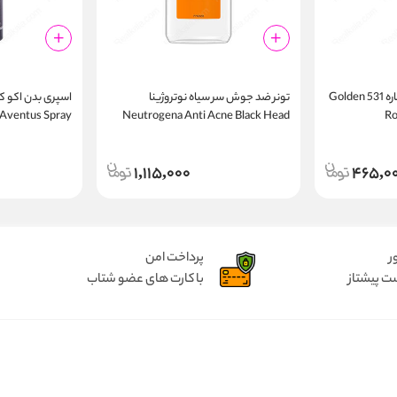
مداد لب دریم گلدن رز شماره 531 Golden
تونر ضد جوش سر سیاه نوتروژینا
اسپری بدن اکو کر
 Aventus Spray
Neutrogena Anti Acne Black Head
Ro
Toner 200ml
1,115,000
465,0
ر
پرداخت امن
ت پیشتاز
با کارت های عضو شتاب