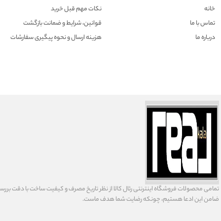
خانه
نکات مهم قبل خرید
تماس با ما
قوانین، شرایط و ضمانت بازگشت
درباره ما
هزينه ارسال و نحوه پیگیری سفارشات
تمامى محصولات فروشگاه اينترنتى رئال كالا از نظر تاریخ مصرف و كيفيت ساخت با دقت بررسى
ضامن اين ادعا هستيم، چونكه رضايت شما هدف ماست.