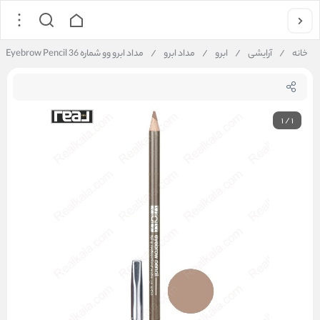
خانه
/
آرایشی
/
ابرو
/
مداد ابرو
/
مداد ابرو وو شماره 36 VOV Eyebrow Pencil
1
/
1