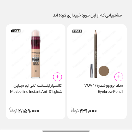
مشتریانی که از این مورد خریداری کرده اند
مداد ابرو وو شماره 17 VOV
کانسیلر اینستنت آنتی ایج میبلین
ر
Eyebrow Pencil
شماره 01 Maybelline Instant Anti
g
Age Eraser Concealer Light
2,159,000
231,000