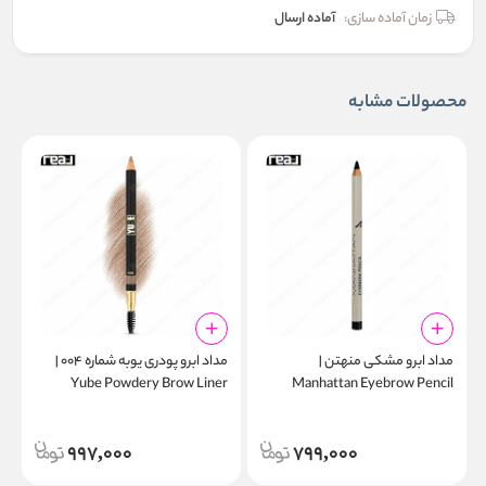
زمان آماده سازی:
آماده ارسال
محصولات مشابه
مداد ابرو مشکی منهتن |
مداد ابرو پودری یوبه شماره ۰۰۴ |
w
Yube Powdery Brow Liner
Manhattan Eyebrow Pencil
l
Pencil 004
Black 109W
997,000
799,000