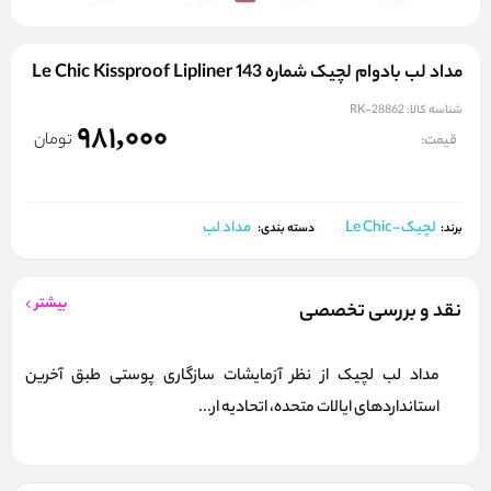
مداد لب بادوام لچیک شماره 143 Le Chic Kissproof Lipliner
شناسه کالا:
RK-28862
981,000
تومان
قیمت:
لچیک-Le Chic
مداد لب
برند:
دسته بندی:
بیشتر
نقد و بررسی تخصصی
مداد لب لچیک از نظر آزمایشات سازگاری پوستی طبق آخرین
استانداردهای ایالات متحده، اتحادیه ار...