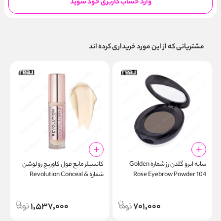
وارد حساب کاربری خود شوید
مشتریانی که از این مورد خریداری کرده اند
سایه ابرو گلدن رز شماره Golden
کانسیلر مایع فول کاوریج رولوشن
Rose Eyebrow Powder 104
شماره Revolution Conceal &
r
r
Define Concealer C 2
1,537,000
701,000