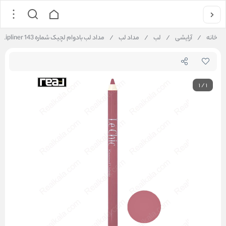
خانه
/
آرایشی
/
لب
/
مداد لب
/
مداد لب بادوام لچیک شماره 143 Le Chic Kissproof Lipliner
1
/
1