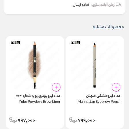
زمان آماده سازی:
آماده ارسال
محصولات مشابه
مداد ابرو مشکی منهتن |
مداد ابرو پودری یوبه شماره ۰۰۴ |
w
Yube Powdery Brow Liner
Manhattan Eyebrow Pencil
l
Pencil 004
Black 109W
997,000
799,000