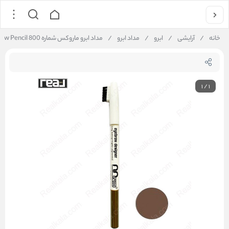
خانه
/
آرایشی
/
ابرو
/
مداد ابرو
/
مداد ابرو ماروکس شماره 800 Marox Eyebrow Pencil
1
/
1