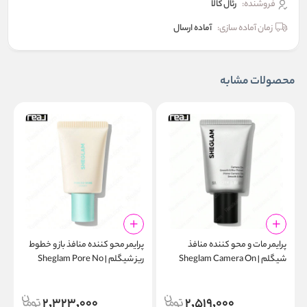
فروشنده:
رئال كالا
زمان آماده سازی:
آماده ارسال
محصولات مشابه
پرایمر مات‌ و محو کننده منافذ
پرایمر محو‌ کننده منافذ باز و خطوط
پ
شیگلم | Sheglam Camera On
ریز شیگلم | Sheglam Pore No
r
More Primer 30g
Smooth & Blur Primer 30g
2,323,000
2,519,000