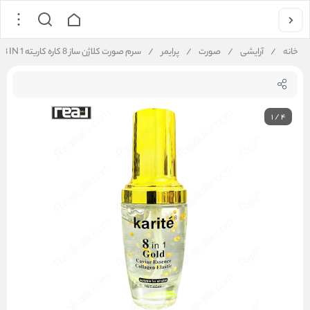
خانه
/
آرایشی
/
صورت
/
پرایمر
/
سرم صورت کلاژن ساز 8 کاره کاریته Karite Gold Caviar Essence Collagen Elastic 8 IN 1
1
/
4