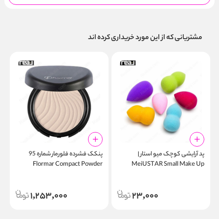
مشتریانی که از این مورد خریداری کرده اند
پد آرایشی کوچک میو استار |
پنکک فشرده فلورمار شماره 95
r
Flormar Compact Powder
MeiUSTAR Small Make Up
Sponge
1,253,000
23,000