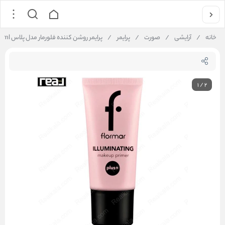
خانه
/
آرایشی
/
صورت
/
پرایمر
/
پرایمر روشن‌ کننده فلورمار مدل پلاس Flormar Illuminating Plus Makeup Primer 35ml
1
/
2