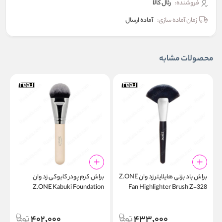
فروشنده:
رئال كالا
زمان آماده سازی:
آماده ارسال
محصولات مشابه
براش باد بزنی هایلایتر زد وان Z.ONE
براش کرم پودر کابوکی زد وان
ب
p
Z.ONE Kabuki Foundation
Fan Highlighter Brush Z-328
7
Brush Z-301
402,000
433,000