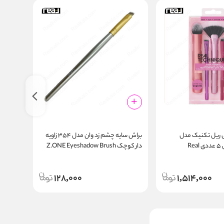
 ریل تکنیک مدل
براش سایه چشم زد وان مدل ۳۵۴ زاویه‌
ست
آرتیست اسنشیال ۵ عددی Real
دار کوچک Z.ONE Eyeshadow Brush
ush Kit
Z‑354
Techniques Ar
128,000
1,514,000