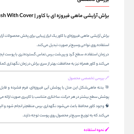
بررسی تخصصی
براش آرایشی ماهی فیروزه‌ ای با کاور | Turquoise Fish Makeup Brush With Cover
براش آرایشی ماهی فیروزه‌ای با کاور یک ابزار زیبایی برای پخش محصولات آرا
استفاده روی نواحی وسیع‌تر صورت تبدیل می‌کند.
در زمان استفاده، سطح گرد و پرپشت برس تماس گسترده‌تری با پوست ایجاد م
می‌کند و کاور همراه نیز به محافظت بهتر از سری براش در زمان نگهداری کم
🪄 بررسی تخصصی محصول
🎯 بدنه ماهی‌شکل این مدل با پوشش آبی فیروزه‌ای، فرم فشرده و قابل کن
پوشش سطح بیشتر در هر حرکت، ساختاری متناسب با کاربری صورت ارائه می
🧠 وجود کاور محافظ باعث می‌شود نگهداری برس منظم‌تر انجام شود و الیاف 
می‌کند که به توزیع سریع‌تر محصول روی پوست توجه دارند.
🖌️ نحوه استفاده