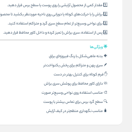
1️⃣ مقدار کمی از محصول آرایشی را روی پوست یا سطح برس قرار دهید.
2️⃣ براش را با حرکت‌های کوتاه یا دورانی روی ناحیه موردنظر بکشید تا محصول بهتر پخش شود.
3️⃣ برای نواحی وسیع‌تر، از تمام سطح سری گرد و متراکم استفاده کنید.
4️⃣ پس از استفاده، سری براش را تمیز کرده و داخل کاور محافظ قرار دهید.
🌟 ویژگی‌ها
🐠 بدنه ماهی‌شکل با رنگ فیروزه‌ای براق
🪶 سری پهن و متراکم برای پخش یکنواخت‌تر
✋ فرم کوتاه برای کنترل بهتر در دست
🧼 دارای کاور محافظ برای پوشش سری براش
🎨 مناسب استفاده روی نواحی وسیع‌تر صورت
🔍 سطح گرد برس برای تماس بیشتر با پوست
🧳 مناسب نگهداری منظم‌تر در کیف آرایش