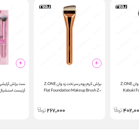
براش کرم پودر کابوکی زد وان Z.ONE
براش کرم پودر سر تخت زد وان Z.ONE
ست براش آرایشی
Flat Foundation Makeup Brush Z-
Kabuki F
tist Essentials
307
267,000
402,0