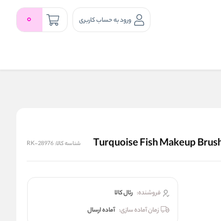
0
ورود به حساب کاربری
شناسه کالا:
RK-28976
فروشنده:
رئال كالا
زمان آماده سازی:
آماده ارسال