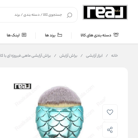
دسته بندی های کالا
برند ها
لینک ها
خانه
/
ابزار آرایشی
/
براش آرایش
/
براش آرایشی ماهی فیروزه‌ ای با کاور | ise Fish Makeup Brush With Cover