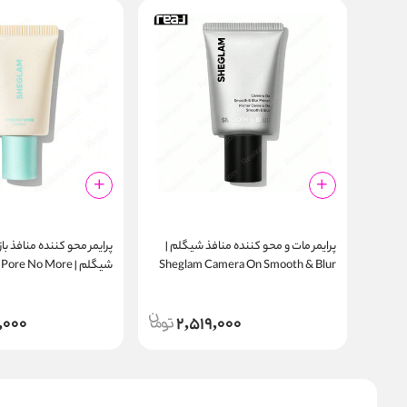
پرایمر مات‌ و محو کننده منافذ شیگلم |
پرایمر محو‌ کننده منافذ با
Sheglam Camera On Smooth & Blur
شیگلم | re No More
Primer 30g
Primer 30g
,000
2,519,000