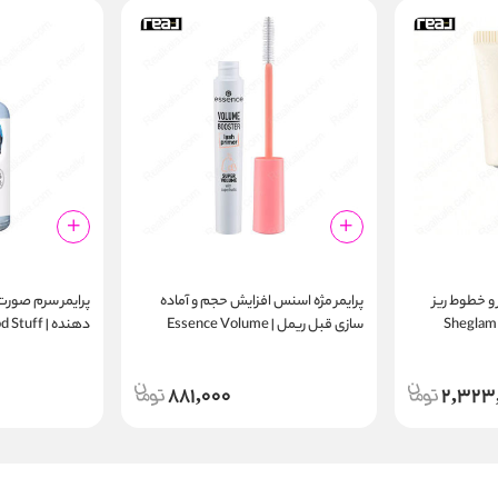
ز و خطوط ریز
پرایمر مژه اسنس افزایش حجم و آماده‌
پرایمر سرم صورت
Sheglam Po
سازی قبل ریمل | Essence Volume
دهنده | f
te Plump 30ml
Booster Lash Primer
881,000
2,323