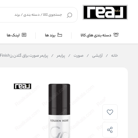
دسته بندی های کالا
برند ها
لینک ها
خانه
/
آرایشی
/
صورت
/
پرایمر
/
پرایمر صورت براق گلدن رز Golden Rose Make Up Primer Luminous Finish