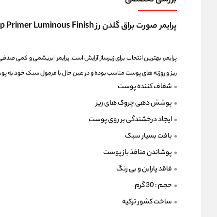
بررسی تخصصی
پرایمر صورت براق گلدن رز Golden Rose Make Up Primer Luminous Finish
پرایمر، بهترین انتخاب برای زیرساز آرایش است. پرایمر ابریشمی و کمی ص
ریز و روزنه های پوست مناسب بوده و در عین حال با فرمول سبک خود به پ
شفاف کننده پوست
پوشش دهی چروک های ریز
ایجاد درخشندگی بر روی پوست
بافت بسیار سبک
پوشاندن منافذ باز پوست
فاقد پارابن و بی رنگ
حجم : 30 گرم
ساخت کشور ترکیه