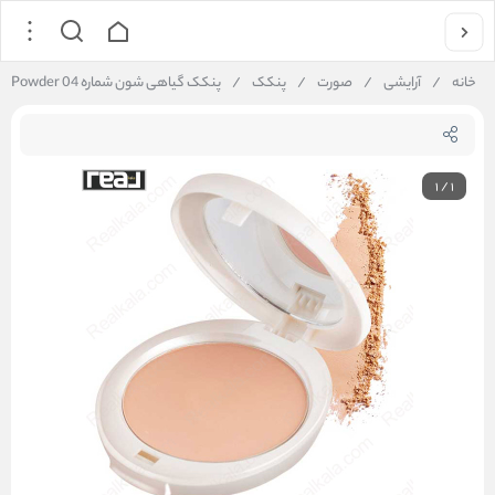
خانه
/
آرایشی
/
صورت
/
پنکک
/
پنکک گیاهی شون شماره 04 Schon Precious Pressed Powder
1
/
1