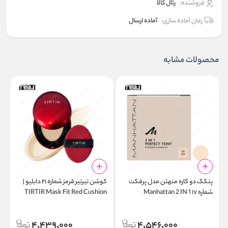
فروشنده:
رئال كالا
زمان آماده سازی:
آماده ارسال
محصولات مشابه
پنکک دو کاره منهتن مدل پرفکت
کوشن تیرتیر قرمز شماره ۲۱ دابلیو |
شماره ۱۷ Manhattan 2 IN 1
TIRTIR Mask Fit Red Cushion
n
N
21W
Perfect Teint Rose
4,439,000
4,546,000