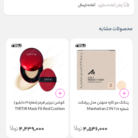
زمان آماده سازی:
آماده ارسال
محصولات مشابه
پنکک دو کاره منهتن مدل پرفکت
کوشن تیرتیر قرمز شماره ۲۱ دابلیو |
شماره ۱۷ Manhattan 2 IN 1
TIRTIR Mask Fit Red Cushion
n
N
21W
Perfect Teint Rose
4,439,000
4,546,000