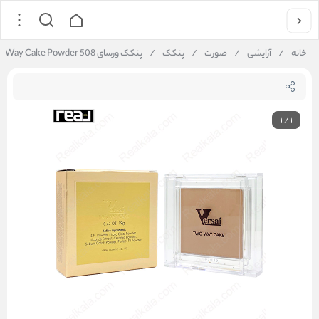
خانه
/
آرایشی
/
صورت
/
پنکک
/
پنکک ورسای 508 Versai Two Way Cake Powder
1
/
1