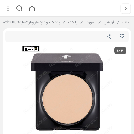
خانه
/
آرایشی
/
صورت
/
پنکک
/
پنکک دو کاره فلورمار شماره 008 Flormar Wet & Dry Compact Powder
1
/
3