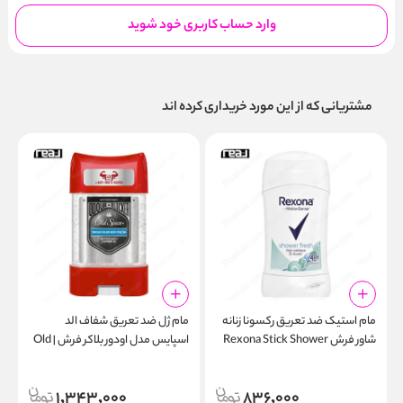
وارد حساب کاربری خود شوید
مشتریانی که از این مورد خریداری کرده اند
مام استیک ضد تعریق رکسونا زنانه
مام ژل ضد تعریق شفاف الد
م
شاور فرش Rexona Stick Shower
اسپایس مدل اودور بلاکر فرش | Old
l
Spice Odour Blocker Fresh
Fresh Anti-Perspirant
l
Clear Gel Deodorant 70ml
1,343,000
836,000