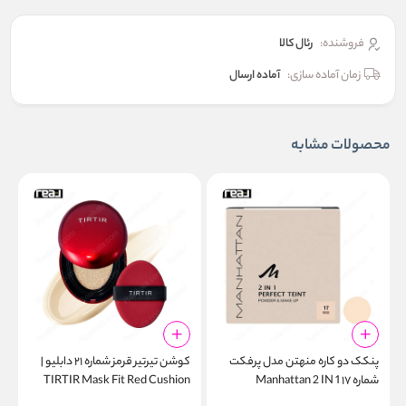
فروشنده:
رئال كالا
زمان آماده سازی:
آماده ارسال
محصولات مشابه
پنکک دو کاره منهتن مدل پرفکت
کوشن تیرتیر قرمز شماره ۲۱ دابلیو |
شماره ۱۷ Manhattan 2 IN 1
TIRTIR Mask Fit Red Cushion
n
N
21W
Perfect Teint Rose