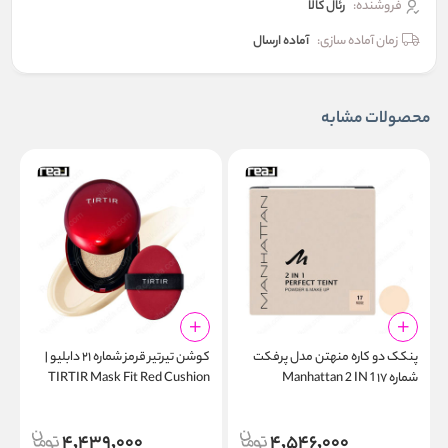
فروشنده:
رئال كالا
زمان آماده سازی:
آماده ارسال
محصولات مشابه
پنکک دو کاره منهتن مدل پرفکت
کوشن تیرتیر قرمز شماره ۲۱ دابلیو |
شماره ۱۷ Manhattan 2 IN 1
TIRTIR Mask Fit Red Cushion
n
N
21W
Perfect Teint Rose
4,439,000
4,546,000