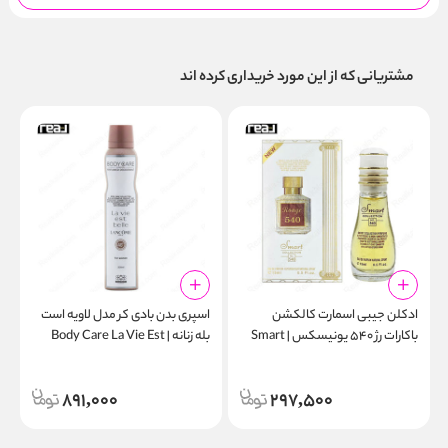
مشتریانی که از این مورد خریداری کرده اند
ادکلن جیبی اسمارت کالکشن
اسپری بدن بادی کر مدل لاویه است
ک
باکارات رژ ۵۴۰ یونیسکس | Smart
بله زنانه | Body Care La Vie Est
t
Belle Spray 200ml
Collection 540 15ml
n
891,000
297,500