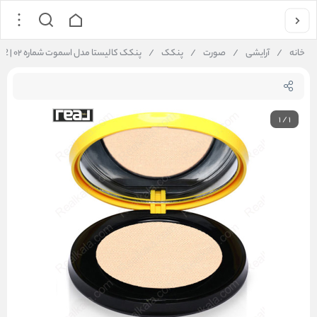
خانه
/
آرایشی
/
صورت
/
پنکک
/
پنکک کالیستا مدل اسموت شماره ۰۲ | Callista Smooth Compact Powder CP-02
1
/
1