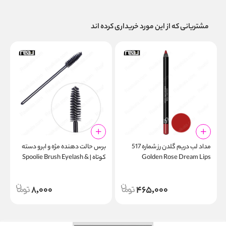
مشتریانی که از این مورد خریداری کرده اند
مداد لب دریم گلدن رز شماره 517
برس حالت‌ دهنده مژه و ابرو دسته
ژ
Golden Rose Dream Lips
کوتاه | Spoolie Brush Eyelash &
n
Brow Short Handle
Lipliner
a
8,000
465,000