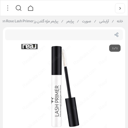
خانه
/
آرایشی
/
صورت
/
پرایمر
/
پرایمر مژه گلدن رز Golden Rose Lash Primer
1
/
1