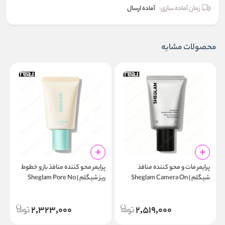
زمان آماده سازی:
آماده ارسال
محصولات مشابه
پرایمر مات‌ و محو کننده منافذ
پرایمر محو‌ کننده منافذ باز و خطوط
پ
شیگلم | Sheglam Camera On
ریز شیگلم | Sheglam Pore No
r
More Primer 30g
Smooth & Blur Primer 30g
2,323,000
2,519,000