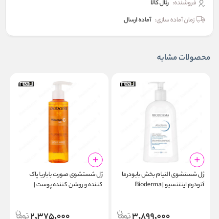
فروشنده:
رئال كالا
زمان آماده سازی:
آماده ارسال
محصولات مشابه
ژل شستشوی التیام‌ بخش بایودرما
ژل شستشوی صورت باباریا پاک‌
ژ
آتودرم اینتنسیو | Bioderma
کننده و روشن‌ کننده پوست |
g
Babaria Vitamin C Face
Atoderm Intensive Gel
l
Cleansing Gel 200ml
Moussant 1000ml
2,375,000
3,899,000