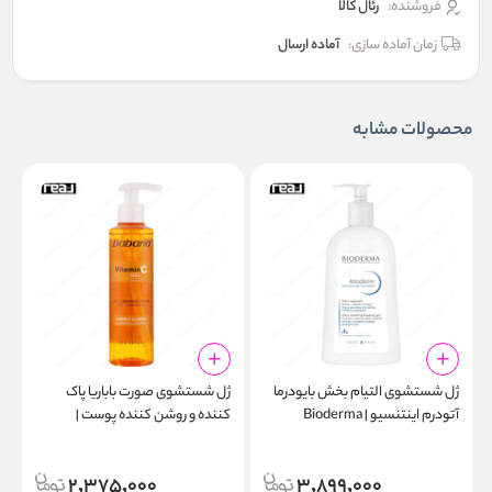
فروشنده:
رئال كالا
زمان آماده سازی:
آماده ارسال
محصولات مشابه
ژل شستشوی التیام‌ بخش بایودرما
ژل شستشوی صورت باباریا پاک‌
ژ
آتودرم اینتنسیو | Bioderma
کننده و روشن‌ کننده پوست |
g
Babaria Vitamin C Face
Atoderm Intensive Gel
l
Cleansing Gel 200ml
Moussant 1000ml
2,375,000
3,899,000