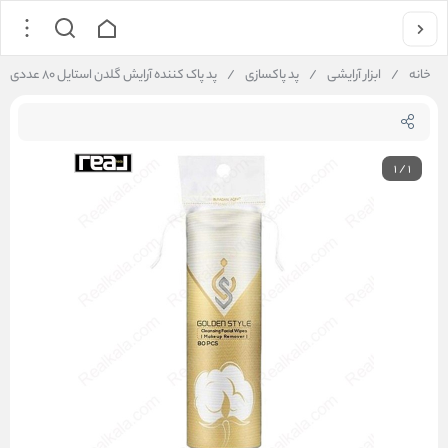
خانه
/
ابزار آرایشی
/
پد پاکسازی
/
پد پاک‌ کننده آرایش گلدن استایل ۸۰ عددی | Golden Style Cleansing Facial Wipes Makeup Remover 80PCS
1
/
1