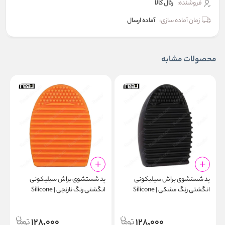
فروشنده:
رئال كالا
زمان آماده سازی:
آماده ارسال
محصولات مشابه
پد شستشوی براش سیلیکونی
پد شستشوی براش سیلیکونی
پ
انگشتی رنگ مشکی | Silicone
انگشتی رنگ نارنجی | Silicone
d
Finger Makeup Brush Cleaning
Finger Makeup Brush Cleaning
n
Pad Orange
Pad Black
128,000
128,000