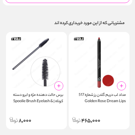
مشتریانی که از این مورد خریداری کرده اند
مداد لب دریم گلدن رز شماره 517
برس حالت‌ دهنده مژه و ابرو دسته
م
Golden Rose Dream Lips
کوتاه | Spoolie Brush Eyelash &
s
Brow Short Handle
Lipliner
8,000
465,000