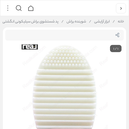
خانه
/
ابزار آرایشی
/
شوینده براش
/
پد شستشوی براش سیلیکونی انگشتی رنگ سفید | keup Brush Cleaning Pad White
1
/
1