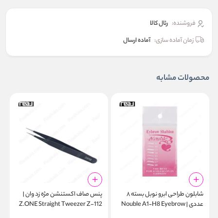
فروشنده:
رئال كالا
زمان آماده سازی:
آماده ارسال
محصولات مشابه
شابلون طراحی ابرو نوبل بسته ۸
پنس صاف اکستنشن مژه زد وان |
پ
عددی | Nouble A1‑H8 Eyebrow
Z.ONE Straight Tweezer Z-112
r
1
Stencil Pack