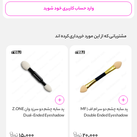
وارد حساب کاربری خود شوید
مشتریانی که از این مورد خریداری کرده اند
پد سایه چشم دو سر ام اف | MF
پد سایه چشم دو سر زد وان Z.ONE
S
Dual-Ended Eyeshadow
Double Ended Eyeshadow
Applicator Z-320
Applicator
15,000
20,000