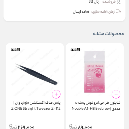
فروشنده:
رئال كالا
زمان آماده سازی:
آماده ارسال
محصولات مشابه
شابلون طراحی ابرو نوبل بسته ۸
پنس صاف اکستنشن مژه زد وان |
پ
عددی | Nouble A1‑H8 Eyebrow
Z.ONE Straight Tweezer Z-112
r
1
Stencil Pack
269,000
89,000