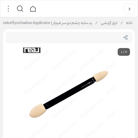
خانه
/
ابزار آرایشی
/
پد سایه چشم دو سر فیچار | FICHAR Double Ended Eyeshadow Applicator
1
/
2