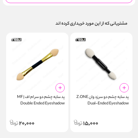
مشتریانی که از این مورد خریداری کرده اند
پد سایه چشم دو سر زد وان Z.ONE
پد سایه چشم دو سر ام اف | MF
ر
Double Ended Eyeshadow
Dual-Ended Eyeshadow
k
Applicator
Applicator Z-320
20,000
15,000