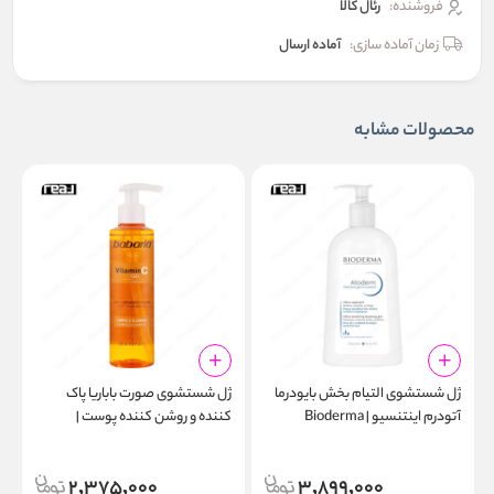
فروشنده:
رئال كالا
زمان آماده سازی:
آماده ارسال
محصولات مشابه
ژل شستشوی التیام‌ بخش بایودرما
ژل شستشوی صورت باباریا پاک‌
ژ
آتودرم اینتنسیو | Bioderma
کننده و روشن‌ کننده پوست |
g
Babaria Vitamin C Face
Atoderm Intensive Gel
l
Cleansing Gel 200ml
Moussant 1000ml
2,375,000
3,899,000