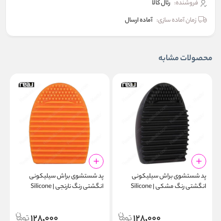
فروشنده:
رئال كالا
زمان آماده سازی:
آماده ارسال
محصولات مشابه
پد شستشوی براش سیلیکونی
پد شستشوی براش سیلیکونی
پ
انگشتی رنگ مشکی | Silicone
انگشتی رنگ نارنجی | Silicone
d
Finger Makeup Brush Cleaning
Finger Makeup Brush Cleaning
n
Pad Orange
Pad Black
128,000
128,000