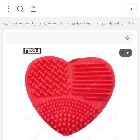
خانه
/
ابزار آرایشی
/
شوینده براش
/
پد شستشوی براش آرایشی سیلیکونی طرح قلب رنگ قرمز | ing Pad Heart Red
1
/
2