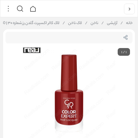
خانه
/
آرایشی
/
ناخن
/
لاک ناخن
/
لاک کالر اکسپرت گلدن رز شماره ۳۰ | Golden Rose Color Expert Nail Lacquer 30
1
/
1