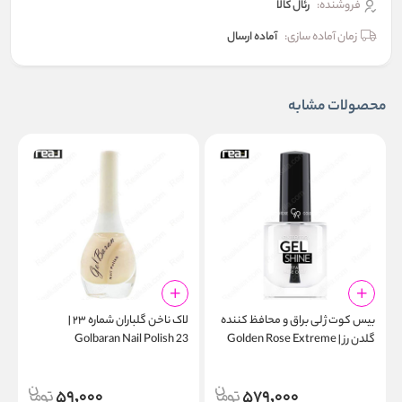
فروشنده:
رئال كالا
زمان آماده سازی:
آماده ارسال
محصولات مشابه
بیس‌ کوت ژلی براق و محافظ کننده
لاک ناخن گلباران شماره ۲۳ |
گلدن رز | Golden Rose Extreme
Golbaran Nail Polish 23
6
Gel Shine Instant Base Coat
59,000
579,000