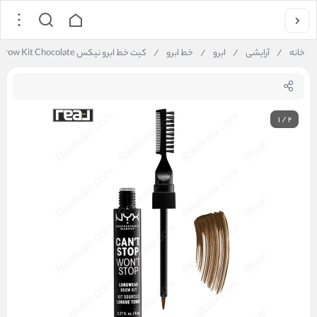
خانه
/
آرایشی
/
ابرو
/
خط ابرو
/
کیت خط ابرو نیکس NYX Longwear Brow Kit Chocolate
1
/
2