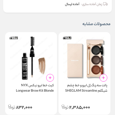
زمان آماده سازی:
آماده ارسال
محصولات مشابه
پالت سه رنگ ژل ابرو و خط چشم
کیت خط ابرو نیکس NYX
خ
شیگلم SHEGLAM Streamline
Longwear Brow Kit Blonde
w
Brow & Eyeliner Gel
832,000
2,385,000