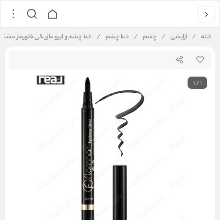
خانه
/
آرایشی
/
چشم
/
خط چشم
/
خط چشم و ابرو ماژیکی فلورمار مشکی ormar Eyebrow Liner Black 001
1
/
1