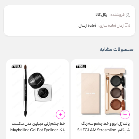
فروشنده:
رئال كالا
زمان آماده سازی:
آماده ارسال
محصولات مشابه
پالت ژل ابرو و خط چشم سه رنگ
خط چشم ژلی میبلین مدل بلکست
شیگلم | SHEGLAM Streamline
بلک Maybelline Gel Pot Eyeliner
r
950 Blackest Black
Brow & Eyeliner Gel