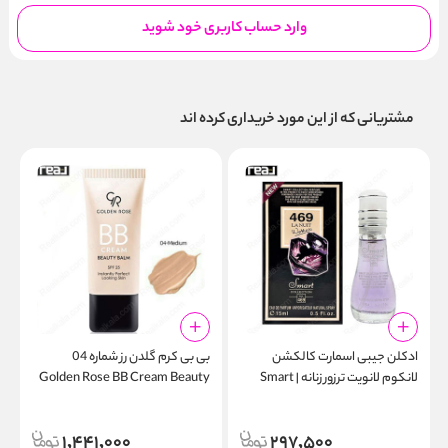
وارد حساب کاربری خود شوید
مشتریانی که از این مورد خریداری کرده اند
ادکلن جیبی اسمارت کالکشن
بی بی کرم گلدن رز شماره 04
ا
لانکوم لانویت ترزور زنانه | Smart
Golden Rose BB Cream Beauty
l
Balm
Collection 469 15ml
1,441,000
297,500