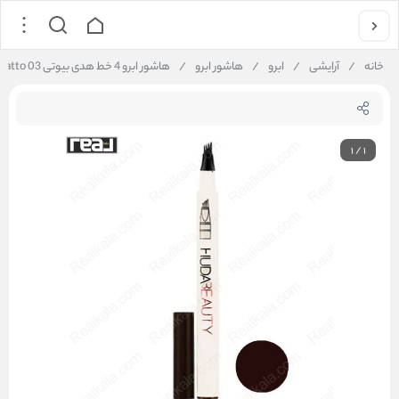
خانه
/
آرایشی
/
ابرو
/
هاشور ابرو
/
هاشور ابرو 4 خط هدی بیوتی Huda Beauty Finne Sketch Tatto 03
1
/
1