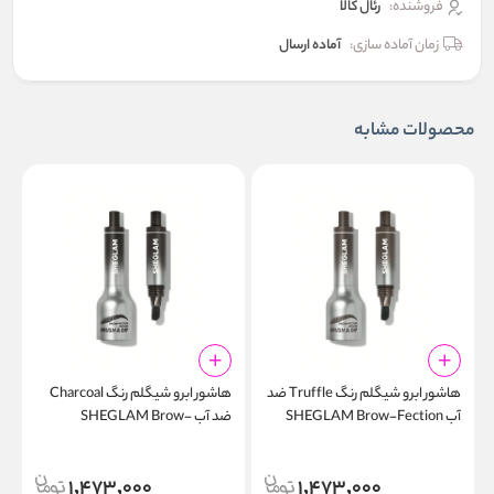
فروشنده:
رئال كالا
زمان آماده سازی:
آماده ارسال
محصولات مشابه
هاشور ابرو شیگلم رنگ Truffle ضد
هاشور ابرو شیگلم رنگ Charcoal
آب SHEGLAM Brow-Fection
ضد آب SHEGLAM Brow-
p
Fection Angled Brush & Dip
Angled Brush & Dip
1,473,000
1,473,000