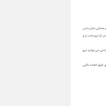
یوتی برای رفع نواقص ابروها و مات و مخملی نشان دادن
تار ابرو راحت تر و
احتی می توانید ابرو
 فوق العاده بالایی