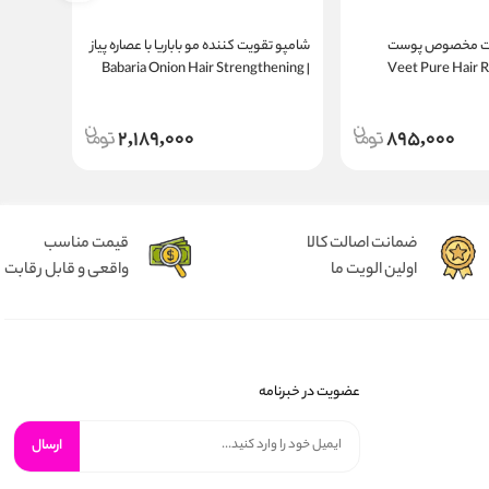
ویت مخصوص پوست
شامپو تقویت‌ کننده مو باباریا با عصاره پیاز
مداد چش
Veet Pure Hair Rem
| Babaria Onion Hair Strengthening
ncil
100
Shampoo 700ml
Cream Senset
2,189,000
895,000
ضمانت اصالت کالا
قیمت مناسب
اولین الویت ما
واقعی و قابل رقابت
عضویت در خبرنامه
ارسال