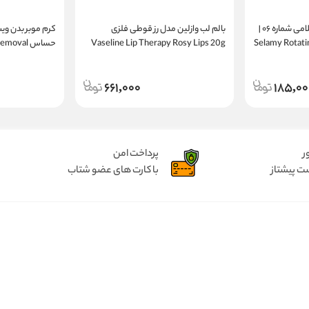
کانسیلر استیکی پیچی سلامی شماره ۰۶ |
بالم لب وازلین مدل رز قوطی فلزی
کرم موبر بدن 
Selamy Rotat
Vaseline Lip Therapy Rosy Lips 20g
حساس oval
ive Skin 100ml
661,000
185,00
ر
پرداخت امن
ت پیشتاز
با کارت های عضو شتاب