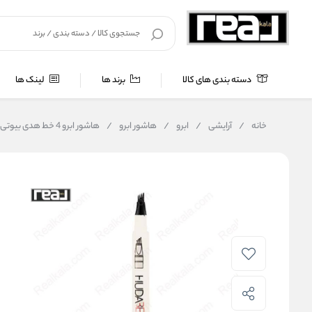
دسته بندی های کالا
برند ها
لینک ها
خانه
/
آرایشی
/
ابرو
/
هاشور ابرو
/
هاشور ابرو 4 خط هدی بیوتی Huda Beauty Finne Sketch Tatto 02