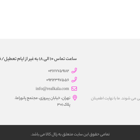
ساعت تماس 10 الی 18 به غیر از ایام تعطیل/فروش و تحویل حضوری نداریم
02177759182
09212397556
info@realkala.com
تهران، خیابان پیروزی، مجتمع پانوراما،
 می شوند. ما با نهايت اطمينان
پلاک 301
تمامی حقوق این سایت متعلق به رئال كالا می باشد.