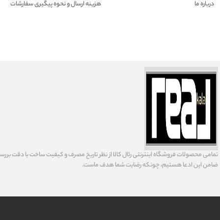
درباره ما
هزينه ارسال و نحوه پیگیری سفارشات
تمامى محصولات فروشگاه اينترنتى رئال كالا از نظر تاریخ مصرف و كيفيت ساخت با دقت بررسى
ضامن اين ادعا هستيم، چونكه رضايت شما هدف ماست.