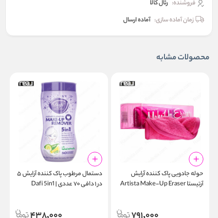
فروشنده:
رئال كالا
زمان آماده سازی:
آماده ارسال
محصولات مشابه
حوله جادویی پاک کننده آرایش
دستمال مرطوب پاک کننده آرایش ۵
آرتیستا Artista Make-Up Eraser
در ۱ دافی ۷۰ عددی | Dafi 5in1
Make-up Remover Wipes
Towel
70pcs
438,000
791,000