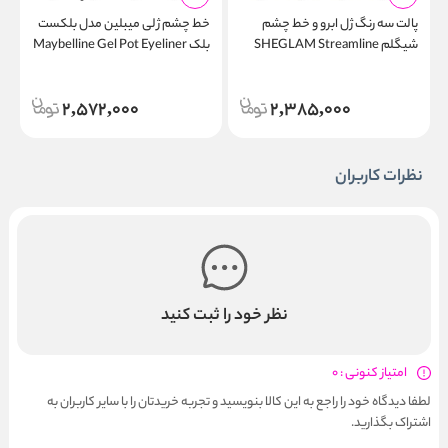
پالت سه رنگ ژل ابرو و خط چشم
خط چشم ژلی میبلین مدل بلکست
شیگلم SHEGLAM Streamline
بلک Maybelline Gel Pot Eyeliner
r
950 Blackest Black
Brow & Eyeliner Gel
2,572,000
2,385,000
نظرات کاربران
نظر خود را ثبت کنید
امتیاز کنونی : 0
لطفا دیدگاه خود را راجع به این کالا بنویسید و تجربه خریدتان را با سایر کاربران به
اشتراک بگذارید.