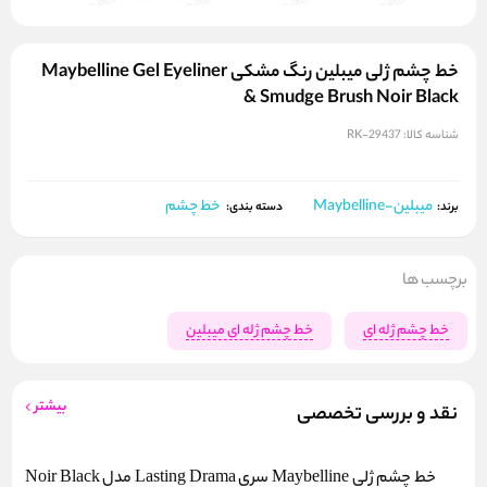
خط چشم ژلی میبلین رنگ مشکی Maybelline Gel Eyeliner
& Smudge Brush Noir Black
شناسه کالا:
RK-29437
میبلین-Maybelline
خط چشم
برند:
دسته بندی:
برچسب ها
خط چشم ژله ای
خط چشم ژله ای میبلین
بیشتر
نقد و بررسی تخصصی
خط چشم ژلی Maybelline سری Lasting Drama مدل Noir Black