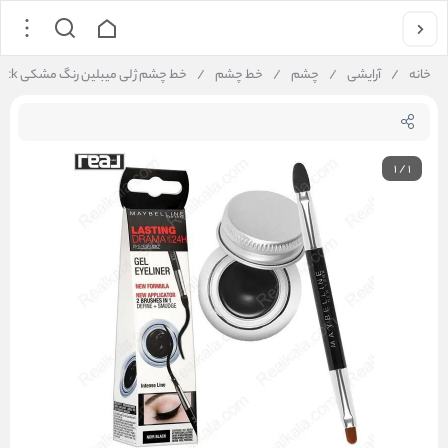
خانه
/
آرایشی
/
چشم
/
خط چشم
/
خط چشم ژلی میبلین رنگ مشکی Maybelline Gel Eyeliner & Smudge Brush Noir Black
1
/
1