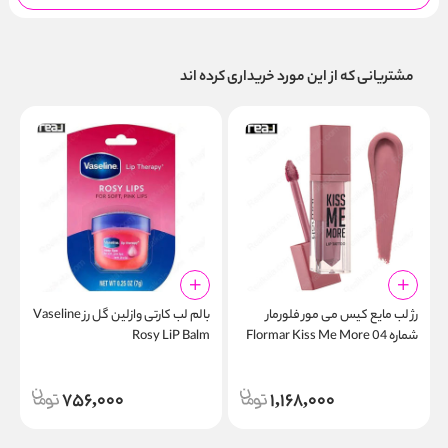
مشتریانی که از این مورد خریداری کرده اند
رژ لب مایع کیس می مور فلورمار
بالم لب کارتی وازلین گل رز Vaseline
خ
شماره 04 Flormar Kiss Me More
Rosy LiP Balm
r
Lip Tattoo
756,000
1,168,000