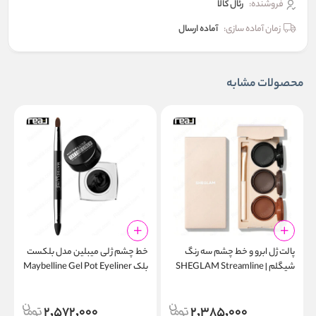
فروشنده:
رئال كالا
زمان آماده سازی:
آماده ارسال
محصولات مشابه
پالت ژل ابرو و خط چشم سه رنگ
خط چشم ژلی میبلین مدل بلکست
شیگلم | SHEGLAM Streamline
بلک Maybelline Gel Pot Eyeliner
r
950 Blackest Black
Brow & Eyeliner Gel
2,572,000
2,385,000