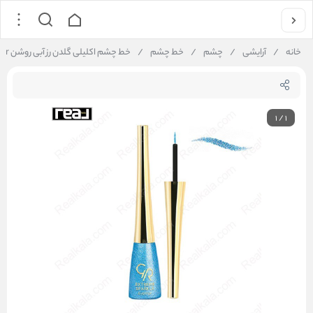
خانه
/
آرایشی
/
چشم
/
خط چشم
/
خط چشم اکلیلی گلدن رز آبی روشن Golden Rose Extreme Sparkle Eyeliner
1
/
1