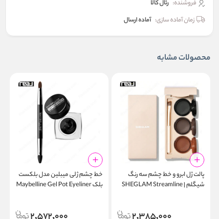
فروشنده:
رئال كالا
زمان آماده سازی:
آماده ارسال
محصولات مشابه
پالت ژل ابرو و خط چشم سه رنگ
خط چشم ژلی میبلین مدل بلکست
شیگلم | SHEGLAM Streamline
بلک Maybelline Gel Pot Eyeliner
r
950 Blackest Black
Brow & Eyeliner Gel
2,572,000
2,385,000