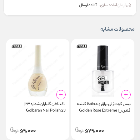
زمان آماده سازی:
آماده ارسال
محصولات مشابه
بیس‌ کوت ژلی براق و محافظ کننده
لاک ناخن گلباران شماره ۲۳ |
گلدن رز | Golden Rose Extreme
Golbaran Nail Polish 23
6
Gel Shine Instant Base Coat
59,000
579,000