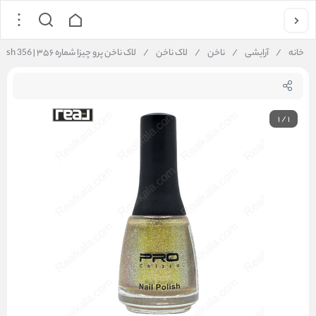
خانه
/
آرایشی
/
ناخن
/
لاک ناخن
/
لاک ناخن پرو چیزا شماره ۳۵۶ | Pro Chiza Nail Polish 356
1
/
1