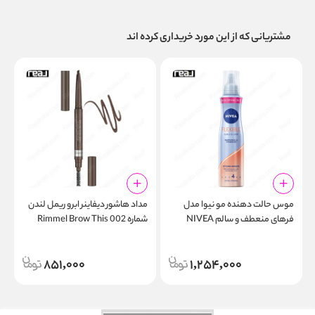
مشتریانی که از این مورد خریداری کرده اند
موس حالت‌ دهنده مو نیوا مدل
مداد هاشور دیفاینر ابرو ریمل لندن
ت
فرهای منعطف و سالم NIVEA
شماره 002 Rimmel Brow This
r
Way Medium Brown
Flexible Curls & Care Styling
Mousse 150ml
851,000
1,254,000