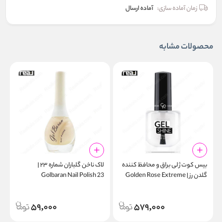
زمان آماده سازی:
آماده ارسال
محصولات مشابه
بیس‌ کوت ژلی براق و محافظ کننده
لاک ناخن گلباران شماره ۲۳ |
گلدن رز | Golden Rose Extreme
Golbaran Nail Polish 23
6
Gel Shine Instant Base Coat
59,000
579,000