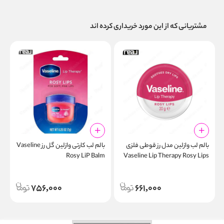
مشتریانی که از این مورد خریداری کرده اند
بالم لب وازلین مدل رز قوطی فلزی
بالم لب کارتی وازلین گل رز Vaseline
ک
Rosy LiP Balm
Vaseline Lip Therapy Rosy Lips
l
20g
l
756,000
661,000