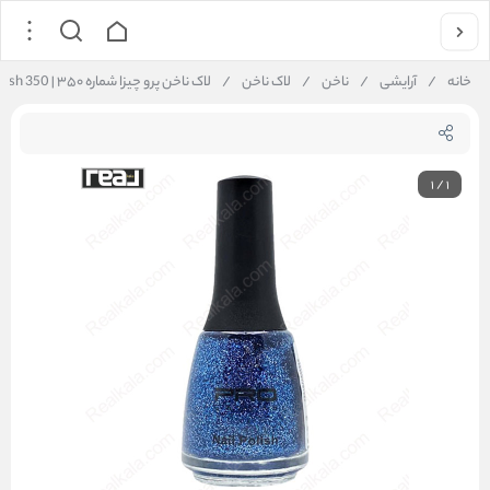
خانه
/
آرایشی
/
ناخن
/
لاک ناخن
/
لاک ناخن پرو چیزا شماره ۳۵۰ | Pro Chiza Nail Polish 350
1
/
1