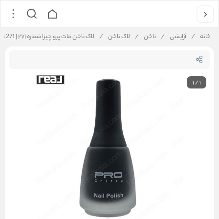
خانه
/
آرایشی
/
ناخن
/
لاک ناخن
/
لاک ناخن مات پرو چیزا شماره ۲۷۱ | Pro Chizza Nail Polish 271
1
/
1