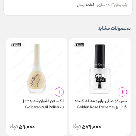
زمان آماده سازی:
آماده ارسال
محصولات مشابه
بیس‌ کوت ژلی براق و محافظ کننده
لاک ناخن گلباران شماره ۲۳ |
گلدن رز | Golden Rose Extreme
Golbaran Nail Polish 23
6
Gel Shine Instant Base Coat
59,000
579,000